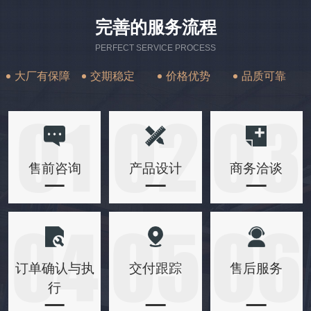
完善的服务流程
PERFECT SERVICE PROCESS
大厂有保障
交期稳定
价格优势
品质可靠
01
02
03
售前咨询
产品设计
商务洽谈
04
05
06
订单确认与执
交付跟踪
售后服务
行