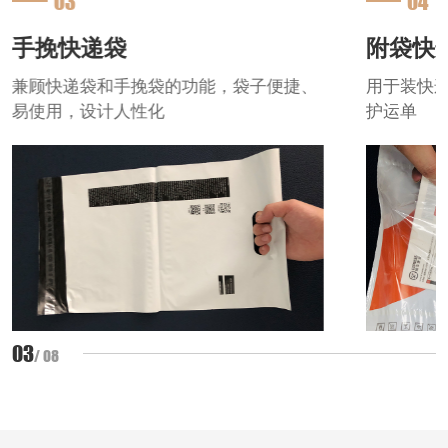
03
04
手挽快递袋
附袋快
兼顾快递袋和手挽袋的功能，袋子便捷、
用于装快
易使用，设计人性化
护运单
0
3
/ 0
8