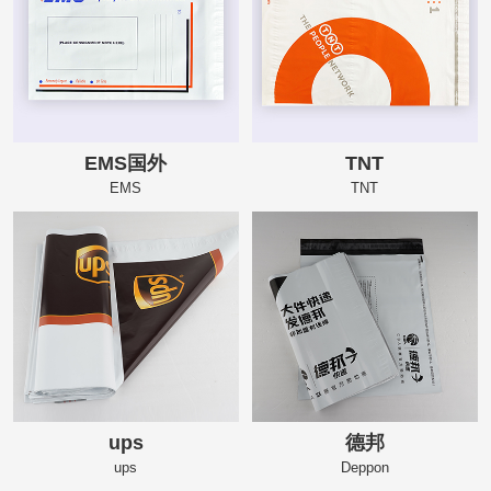
EMS国外
TNT
EMS
TNT
ups
德邦
ups
Deppon